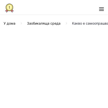
У дома
Заобикаляща среда
Какво е самоопрашва