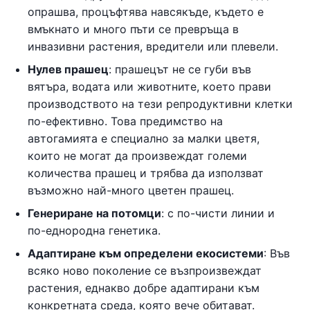
опрашва, процъфтява навсякъде, където е
вмъкнато и много пъти се превръща в
инвазивни растения, вредители или плевели.
Нулев прашец
: прашецът не се губи във
вятъра, водата или животните, което прави
производството на тези репродуктивни клетки
по-ефективно. Това предимство на
автогамията е специално за малки цветя,
които не могат да произвеждат големи
количества прашец и трябва да използват
възможно най-много цветен прашец.
Генериране на потомци
: с по-чисти линии и
по-еднородна генетика.
Адаптиране към определени екосистеми
: Във
всяко ново поколение се възпроизвеждат
растения, еднакво добре адаптирани към
конкретната среда, която вече обитават.