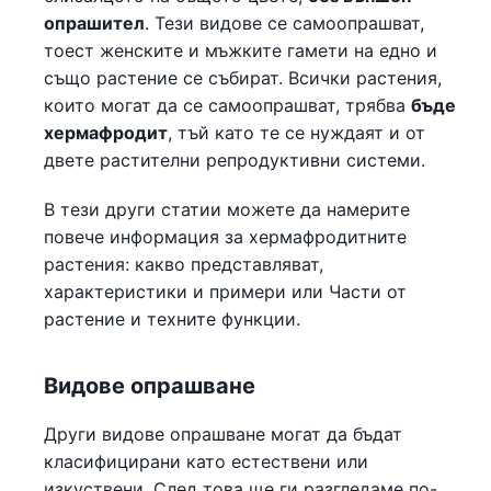
опрашител
. Тези видове се самоопрашват,
тоест женските и мъжките гамети на едно и
също растение се събират. Всички растения,
които могат да се самоопрашват, трябва
бъде
хермафродит
, тъй като те се нуждаят и от
двете растителни репродуктивни системи.
В тези други статии можете да намерите
повече информация за хермафродитните
растения: какво представляват,
характеристики и примери или Части от
растение и техните функции.
Видове опрашване
Други видове опрашване могат да бъдат
класифицирани като естествени или
изкуствени. След това ще ги разгледаме по-