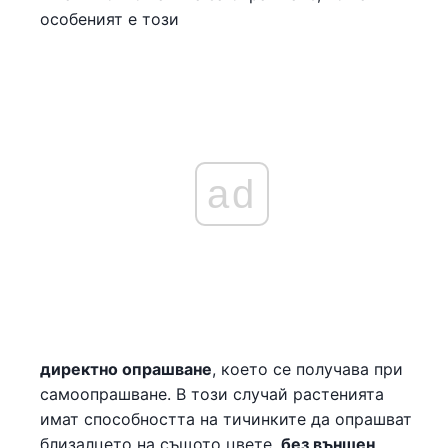
особеният е този
ad
директно опрашване
, което се получава при
самоопрашване. В този случай растенията
имат способността на тичинките да опрашват
близалцето на същото цвете,
без външен