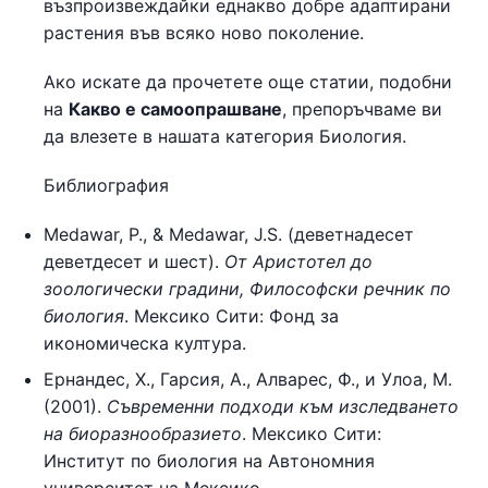
възпроизвеждайки еднакво добре адаптирани
растения във всяко ново поколение.
Ако искате да прочетете още статии, подобни
на
Какво е самоопрашване
, препоръчваме ви
да влезете в нашата категория Биология.
Библиография
Medawar, P., & Medawar, J.S. (деветнадесет
деветдесет и шест).
От Аристотел до
зоологически градини, Философски речник по
биология
. Мексико Сити: Фонд за
икономическа култура.
Ернандес, Х., Гарсия, А., Алварес, Ф., и Улоа, М.
(2001).
Съвременни подходи към изследването
на биоразнообразието
. Мексико Сити:
Институт по биология на Автономния
университет на Мексико.