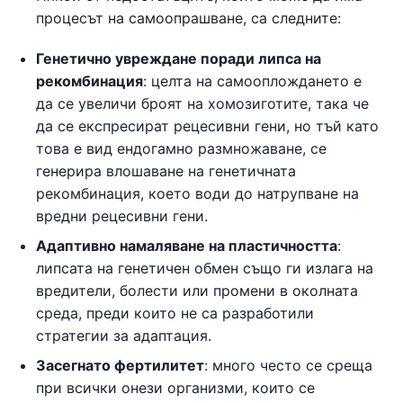
процесът на самоопрашване, са следните:
Генетично увреждане поради липса на
рекомбинация
: целта на самооплождането е
да се увеличи броят на хомозиготите, така че
да се експресират рецесивни гени, но тъй като
това е вид ендогамно размножаване, се
генерира влошаване на генетичната
рекомбинация, което води до натрупване на
вредни рецесивни гени.
Адаптивно намаляване на пластичността
:
липсата на генетичен обмен също ги излага на
вредители, болести или промени в околната
среда, преди които не са разработили
стратегии за адаптация.
Засегнато фертилитет
: много често се среща
при всички онези организми, които се