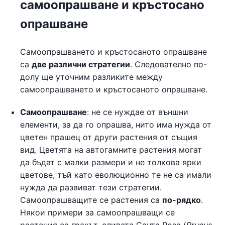
самоопрашване и кръстосано
опрашване
Самоопрашването и кръстосаното опрашване
са
две различни стратегии
. Следователно по-
долу ще уточним разликите между
самоопрашването и кръстосаното опрашване.
Самоопрашване
: не се нуждае от външни
елементи, за да го опрашва, нито има нужда от
цветен прашец от други растения от същия
вид. Цветята на автогамните растения могат
да бъдат с малки размери и не толкова ярки
цветове, тъй като еволюционно те не са имали
нужда да развиват тези стратегии.
Самоопрашващите се растения са
по-рядко
.
Някои примери за самоопрашващи се
растения са грахът, сливата Санта Роза (
Prunus