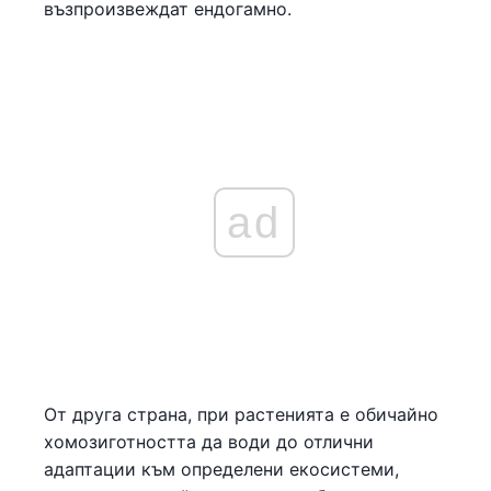
възпроизвеждат ендогамно.
ad
От друга страна, при растенията е обичайно
хомозиготността да води до отлични
адаптации към определени екосистеми,