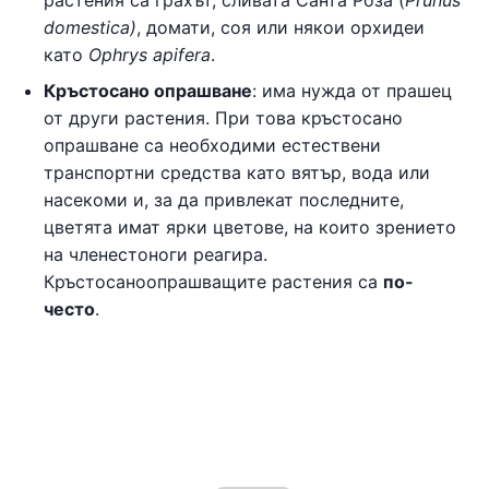
domestica)
, домати, соя или някои орхидеи
като
Ophrys apifera
.
Кръстосано опрашване
: има нужда от прашец
от други растения. При това кръстосано
опрашване са необходими естествени
транспортни средства като вятър, вода или
насекоми и, за да привлекат последните,
цветята имат ярки цветове, на които зрението
на членестоноги реагира.
Кръстосаноопрашващите растения са
по-
често
.