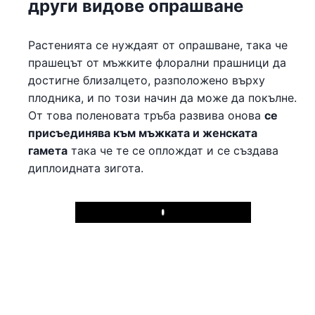
други видове опрашване
Растенията се нуждаят от опрашване, така че
прашецът от мъжките флорални прашници да
достигне близалцето, разположено върху
плодника, и по този начин да може да покълне.
От това поленовата тръба развива онова
се
присъединява към мъжката и женската
гамета
така че те се оплождат и се създава
диплоидната зигота.
Play