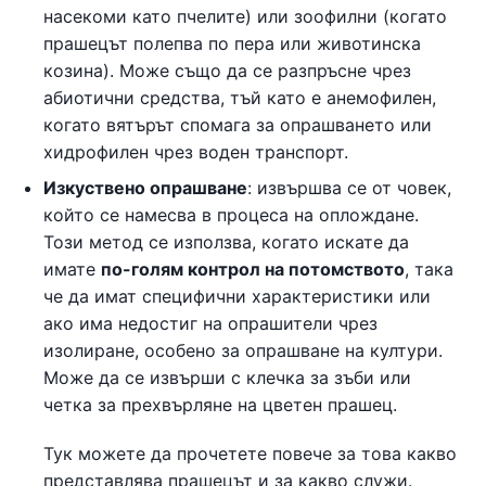
насекоми като пчелите) или зоофилни (когато
прашецът полепва по пера или животинска
козина). Може също да се разпръсне чрез
абиотични средства, тъй като е анемофилен,
когато вятърът спомага за опрашването или
хидрофилен чрез воден транспорт.
Изкуствено опрашване
: извършва се от човек,
който се намесва в процеса на оплождане.
Този метод се използва, когато искате да
имате
по-голям контрол на потомството
, така
че да имат специфични характеристики или
ако има недостиг на опрашители чрез
изолиране, особено за опрашване на култури.
Може да се извърши с клечка за зъби или
четка за прехвърляне на цветен прашец.
Тук можете да прочетете повече за това какво
представлява прашецът и за какво служи.