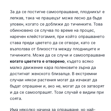
За да се постигне самоопрашване, плодникът е
лепкав, така че прашецът може лесно да бъде
уловен, когато се доближи до тичинките. Това
обикновено се случва по време на процес,
наречен клейстогамия, при който опрашването
става преди цветето да се отвори, като се
възползва от близостта между плодниците и
тичинките. Може да се случи и самоопрашване
когато цветето е отворено
, където всяко
малко движение кара поленовите зърна да
достигнат женското близалце. В екстремни
случаи някои растения могат да изчакат да
бъдат опрашени и, ако не, могат да се затворят
и да се самоопрашят. Този случай е видим при
соята.
Има няколко начина за опрашване, но най-