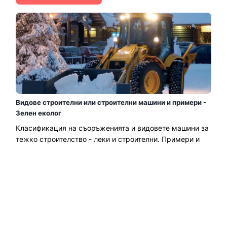
Видове строителни или строителни машини и примери -
Зелен еколог
Класификация на съоръженията и видовете машини за
тежко строителство - леки и строителни. Примери и
характеристики на багери, както и амортизация на
машини на място и граждански. Превозни средства и
оборудване; тежък, среден и лек в зависимост от
работата, която трябва да се свърши....
Прочетете още →