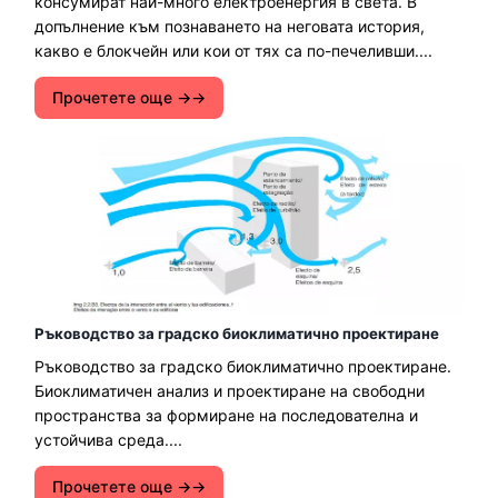
консумират най-много електроенергия в света. В
допълнение към познаването на неговата история,
какво е блокчейн или кои от тях са по-печеливши....
Прочетете още →
Ръководство за градско биоклиматично проектиране
Ръководство за градско биоклиматично проектиране.
Биоклиматичен анализ и проектиране на свободни
пространства за формиране на последователна и
устойчива среда....
Прочетете още →