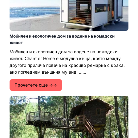
Мобилен и екологичен дом за водене на номадски
живот
Мобилен и екологичен дом за водене на номадски
живот. Chamfer Home е модулна къща, която между
другото прилича повече на красиво ремарке с крака,
ако погледнем външния му вид, ......
Прочетете още →