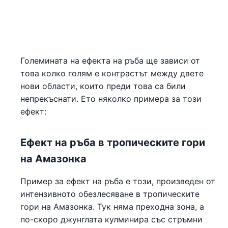
Големината на ефекта на ръба ще зависи от
това колко голям е контрастът между двете
нови области, които преди това са били
непрекъснати. Ето няколко примера за този
ефект:
Ефект на ръба в тропическите гори
на Амазонка
Пример за ефект на ръба е този, произведен от
интензивното обезлесяване в тропическите
гори на Амазонка. Тук няма преходна зона, а
по-скоро джунглата кулминира със стръмни