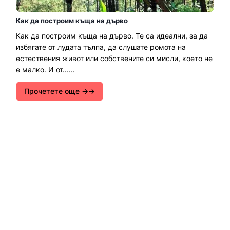
Как да построим къща на дърво
Как да построим къща на дърво. Те са идеални, за да
избягате от лудата тълпа, да слушате ромота на
естествения живот или собствените си мисли, което не
е малко. И от......
Прочетете още →