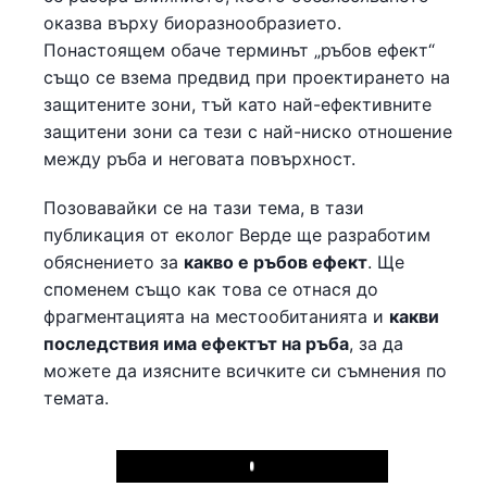
оказва върху биоразнообразието.
Понастоящем обаче терминът „ръбов ефект“
също се взема предвид при проектирането на
защитените зони, тъй като най-ефективните
защитени зони са тези с най-ниско отношение
между ръба и неговата повърхност.
Позовавайки се на тази тема, в тази
публикация от еколог Верде ще разработим
обяснението за
какво е ръбов ефект
. Ще
споменем също как това се отнася до
фрагментацията на местообитанията и
какви
последствия има ефектът на ръба
, за да
можете да изясните всичките си съмнения по
темата.
Play