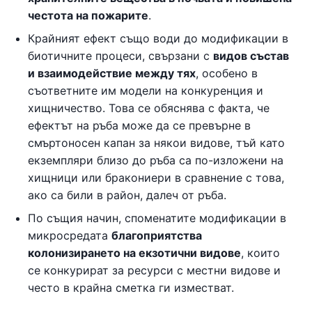
честота на пожарите
.
Крайният ефект също води до модификации в
биотичните процеси, свързани с
видов състав
и взаимодействие между тях
, особено в
съответните им модели на конкуренция и
хищничество. Това се обяснява с факта, че
ефектът на ръба може да се превърне в
смъртоносен капан за някои видове, тъй като
екземпляри близо до ръба са по-изложени на
хищници или бракониери в сравнение с това,
ако са били в район, далеч от ръба.
По същия начин, споменатите модификации в
микросредата
благоприятства
колонизирането на екзотични видове
, които
се конкурират за ресурси с местни видове и
често в крайна сметка ги изместват.