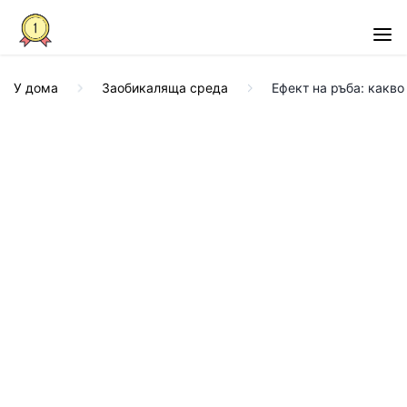
У дома
Заобикаляща среда
Ефект на ръба: какв