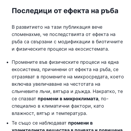
Последици от ефекта на ръба
В развитието на тази публикация вече
споменахме, че последствията от ефекта на
ръба са свързани с модификации в биотичните
и физическите процеси на екосистемата.
Промените във физическите процеси на една
екосистема, причинени от ефекта на ръба, се
отразяват в промените на микросредата, което
включва увеличаване на честотата на
слънчевите лъчи, вятъра и дъжда. Накратко, те
се спазват
промени в микроклимата
, по-
специално в климатични фактори, като
влажност, вятър и температура.
Те също се наблюдават
промени в
хранителните вещества в почвата и повишена