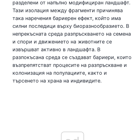
разделени от напълно модифициран ландшафт.
Тази изолация между фрагменти причинява
така наречения бариерен ефект, който има
силни последици върху биоразнообразието. В
непрекъсната среда разпръскването на семена
и спори и движението на животните се
извършват активно в ландшафта. В
разпокъсана среда се създават бариери, които
възпрепятстват процесите на разпръскване и
колонизация на популациите, както и
търсенето на храна на индивидите.