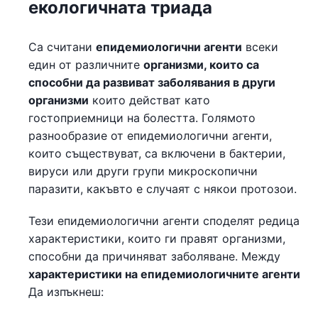
екологичната триада
Са считани
епидемиологични агенти
всеки
един от различните
организми, които са
способни да развиват заболявания в други
организми
които действат като
гостоприемници на болестта. Голямото
разнообразие от епидемиологични агенти,
които съществуват, са включени в бактерии,
вируси или други групи микроскопични
паразити, какъвто е случаят с някои протозои.
Тези епидемиологични агенти споделят редица
характеристики, които ги правят организми,
способни да причиняват заболяване. Между
характеристики на епидемиологичните агенти
Да изпъкнеш: