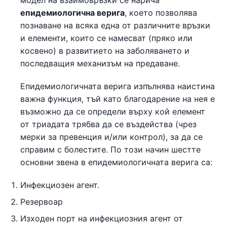
модел на взаимовръзки се нарича
епидемиологична верига
, което позволява
познаване на всяка една от различните връзки
и елементи, които се намесват (пряко или
косвено) в развитието на заболяването и
последващия механизъм на предаване.
Епидемиологичната верига изпълнява наистина
важна функция, тъй като благодарение на нея е
възможно да се определи върху кой елемент
от триадата трябва да се въздейства (чрез
мерки за превенция и/или контрол), за да се
справим с болестите. По този начин шестте
основни звена в епидемиологичната верига са:
Инфекциозен агент.
Резервоар
Изходен порт на инфекциозния агент от