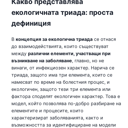
Какво представлява
екологичната триада: проста
дефиниция
В
концепция за екологична триада
се отнася
до взаимодействията, които съществуват
между
различни елементи, участващи при
възникване на заболяване
, главно, но не
винаги, от инфекциозен характер. Нарича се
триада, защото има три елемента, които се
намесват по време на болестния процес, и
екологичен, защото тези три елемента или
фактора споделят екологичен характер. Това е
модел, който позволява по-добро разбиране на
елементите и процесите, които
характеризират заболяванията, както и
възможността за идентифициране на модели