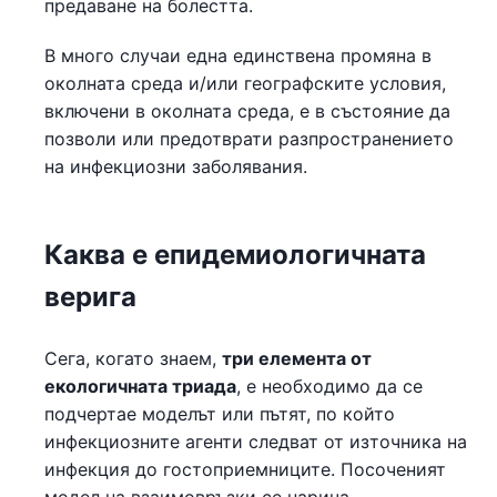
предаване на болестта.
В много случаи една единствена промяна в
околната среда и/или географските условия,
включени в околната среда, е в състояние да
позволи или предотврати разпространението
на инфекциозни заболявания.
Каква е епидемиологичната
верига
Сега, когато знаем,
три елемента от
екологичната триада
, е необходимо да се
подчертае моделът или пътят, по който
инфекциозните агенти следват от източника на
инфекция до гостоприемниците. Посоченият