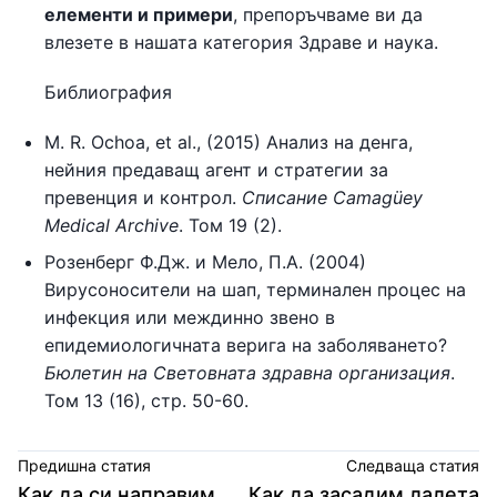
елементи и примери
, препоръчваме ви да
влезете в нашата категория Здраве и наука.
Библиография
M. R. Ochoa, et al., (2015) Анализ на денга,
нейния предаващ агент и стратегии за
превенция и контрол.
Списание Camagüey
Medical Archive
. Том 19 (2).
Розенберг Ф.Дж. и Мело, П.А. (2004)
Вирусоносители на шап, терминален процес на
инфекция или междинно звено в
епидемиологичната верига на заболяването?
Бюлетин на Световната здравна организация
.
Том 13 (16), стр. 50-60.
Предишна статия
Следваща статия
Как да си направим
Как да засадим лалета