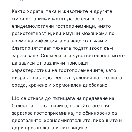
Както хората, така и животните и другите
живи организми могат да се считат за
епидемиологични гостоприемници, чиято
резистентност и/или имунни механизми по
време на инфекцията са недостатъчни и
благоприятстват тяхната податливост към
заразяване. Споменатата чувствителност може
да зависи от различни присъщи
характеристики на гостоприемниците, като
възраст, наследственост, условия на околната
среда, хранене и хормонален дисбаланс.
Що се отнася до пътищата на предаване на
болестта, тоест начина, по който агентът
заразява гостоприемника, те обикновено са
дихателните, храносмилателните, пикочните и
дори през кожата и лигавиците.