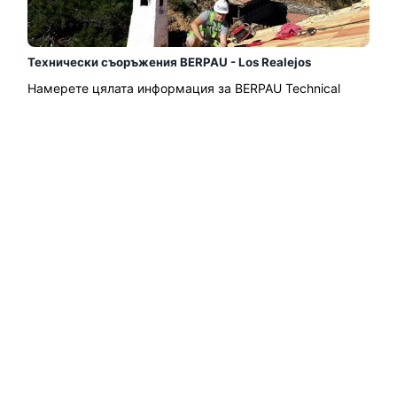
Технически съоръжения BERPAU - Los Realejos
Намерете цялата информация за BERPAU Technical
Facilities в Лос Реалехос: снимки, мнения, цени,
графици, телефон за връзка и др. Компанията за
слънчева енергия......
Прочетете още →