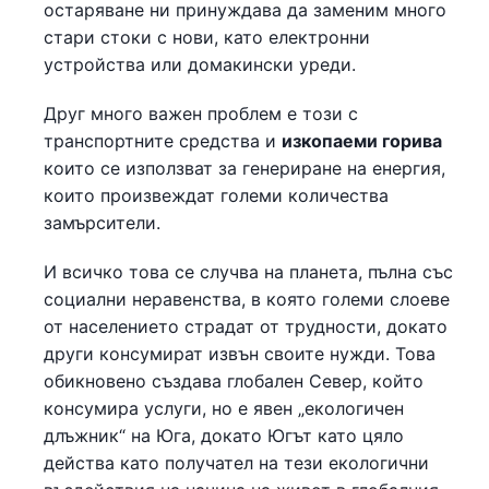
остаряване ни принуждава да заменим много
стари стоки с нови, като електронни
устройства или домакински уреди.
Друг много важен проблем е този с
транспортните средства и
изкопаеми горива
които се използват за генериране на енергия,
които произвеждат големи количества
замърсители.
И всичко това се случва на планета, пълна със
социални неравенства, в която големи слоеве
от населението страдат от трудности, докато
други консумират извън своите нужди. Това
обикновено създава глобален Север, който
консумира услуги, но е явен „екологичен
длъжник“ на Юга, докато Югът като цяло
действа като получател на тези екологични