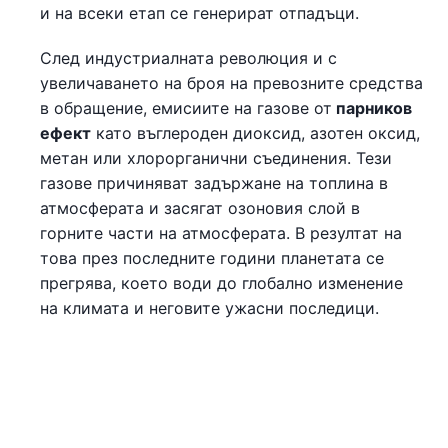
и на всеки етап се генерират отпадъци.
След индустриалната революция и с
увеличаването на броя на превозните средства
в обращение, емисиите на газове от
парников
ефект
като въглероден диоксид, азотен оксид,
метан или хлорорганични съединения. Тези
газове причиняват задържане на топлина в
атмосферата и засягат озоновия слой в
горните части на атмосферата. В резултат на
това през последните години планетата се
прегрява, което води до глобално изменение
на климата и неговите ужасни последици.