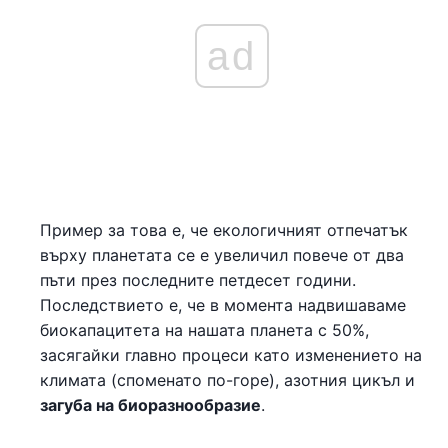
ad
Пример за това е, че екологичният отпечатък
върху планетата се е увеличил повече от два
пъти през последните петдесет години.
Последствието е, че в момента надвишаваме
биокапацитета на нашата планета с 50%,
засягайки главно процеси като изменението на
климата (споменато по-горе), азотния цикъл и
загуба на биоразнообразие
.