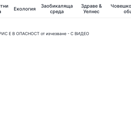
тни
Заобикаляща
Здраве &
Човешко
Екология
а
среда
Уелнес
об
ИС Е В ОПАСНОСТ от изчезване - С ВИДЕО