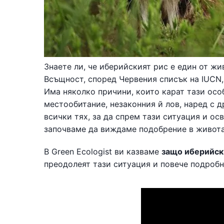
Знаете ли, че иберийският рис е един от жи
Всъщност, според Червения списък на IUCN
Има няколко причини, които карат тази осо
местообитание, незаконния й лов, наред с 
всички тях, за да спрем тази ситуация и осв
започваме да виждаме подобрение в живота
В Green Ecologist ви казваме
защо иберийски
преодолеят тази ситуация и повече подробн