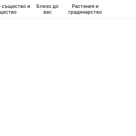
 същество и
Близо до
Растения и
щество
вас
градинарство