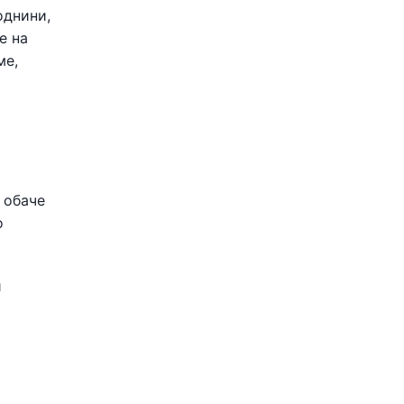
однини,
е на
ме,
 обаче
о
и