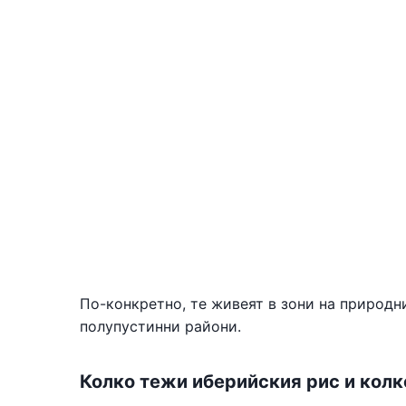
По-конкретно, те живеят в зони на природн
полупустинни райони.
Колко тежи иберийския рис и колк