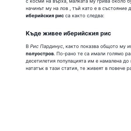
с косми на върха, малката му грива около б
начинът му на лов , тъй като е в състояние 
иберийския рис
са както следва:
Къде живее иберийския рис
В
Рис Пардинус
, както показва общото му и
полуостров
. По-рано те са имали голямо р
десетилетия популацията им е намалена до 
нататък в тази статия, те живеят в повече 