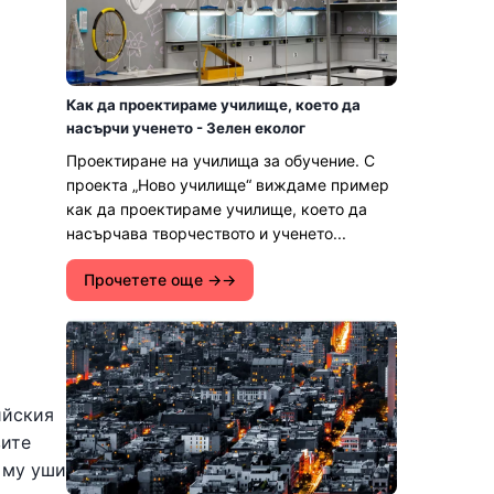
Как да проектираме училище, което да
насърчи ученето - Зелен еколог
Проектиране на училища за обучение. С
проекта „Ново училище“ виждаме пример
как да проектираме училище, което да
насърчава творчеството и ученето...
Прочетете още →
ийския
вите
 му уши