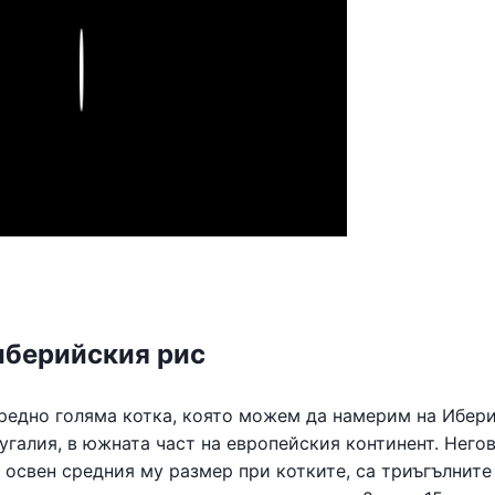
Play
иберийския рис
редно голяма котка, която можем да намерим на Ибер
угалия, в южната част на европейския континент. Него
 освен средния му размер при котките, са триъгълните