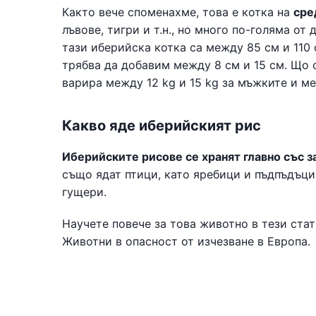
Както вече споменахме, това е котка на
сре
лъвове, тигри и т.н., но много по-голяма о
тази иберийска котка са между 85 см и 110 
трябва да добавим между 8 см и 15 см. Що 
варира между 12 kg и 15 kg за мъжките и ме
Какво яде иберийският рис
Иберийските рисове се хранят главно със з
също ядат птици, като яребици и пъдпъдъци,
гущери.
Научете повече за това животно в тези стат
Животни в опасност от изчезване в Европа.