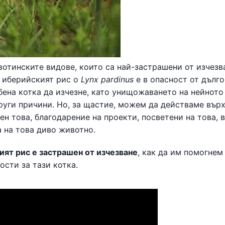
вотинските видове, които са най-застрашени от изчезв
, иберийският рис o
Lynx pardinus
е в опасност от дълго
бена котка да изчезне, като унищожаването на нейното
други причини. Но, за щастие, можем да действаме вър
ен това, благодарение на проекти, посветени на това, 
 на това диво животно.
ят рис е застрашен от изчезване
, как да им помогнем
ости за тази котка.