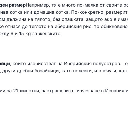
ден размер
Например, тя е много по-малка от своите р
т дива котка или домашна котка. По-конкретно, размерит
см дължина на тялото, без опашката, защото ако я има
се отнася до теглото на иберийския рис, то обикновено
жду 9 и 15 kg за женските.
айци
, които изобилстват на Иберийския полуостров. Те
 други дребни бозайници, като полевки, и влечуги, кат
ии за 21 животни, застрашени от изчезване в Испания 