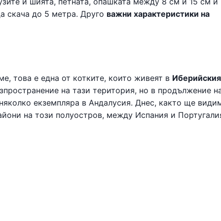
узите и шията, петната, опашката между 8 см и 15 см и
да скача до 5 метра. Друго
важни характеристики на
ме, това е една от котките, които живеят в
Иберийския
азпространение на тази територия, но в продължение н
няколко екземпляра в Андалусия. Днес, както ще види
райони на този полуостров, между Испания и Португали