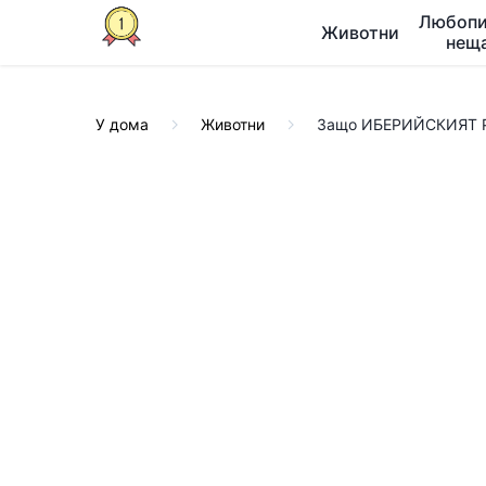
Любопи
Животни
нещ
У дома
Животни
Защо ИБЕРИЙСКИЯТ Р