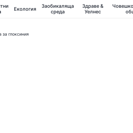
тни
Заобикаляща
Здраве &
Човешко
Екология
а
среда
Уелнес
об
 за глоксиния