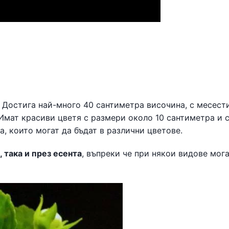
Достига най-много 40 сантиметра височина, с месест
 Имат красиви цветя с размери около 10 сантиметра и с
, които могат да бъдат в различни цветове.
 така и през есента
, въпреки че при някои видове мога