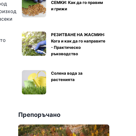
СЕМКИ: Как да го правим
род
и грижи
роизход
всеки
РЕЗИТВАНЕ НА ЖАСМИН:
ето
Кога и как да го направите
- Практическо
ръководство
Солена вода за
растенията
Препоръчано