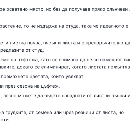
бре осветено място, но без да получава пряко слънчеви 
растение, то не издържа на студа, така че идеалното е 
асти листна почва, пясък и листа и е препоръчително да
предпазите от студ.
реме на цъфтежа, като се внимава да не се намокрят ли
вките, докато се елиминират, когато листата пожълтяв
 премахнете цветята, които увяхват.
ни през сезона на цъфтеж.
о, лесно можете да бъдете нападнати от листни въшки 
на грудките, от семена или чрез резници от листа, но
сти.