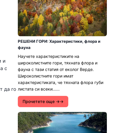
РЕШЕНИ ГОРИ: Характеристики, флора и
фауна
Научете характеристиките на
и и
широколистните гори, тяхната флора и
а с
фауна с тази статия от еколог Верде.
Широколистните гори имат
характеристиката, че тяхната флора губи
т да го
листата си всеки......
Прочетете още →