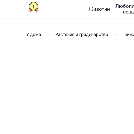
Любопи
Животни
нещ
У дома
Растения и градинарство
Грижа