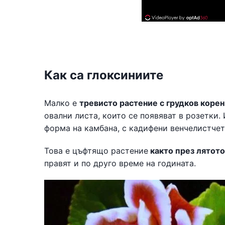
Как са глоксиниите
Малко е
тревисто растение с грудков корен
овални листа, които се появяват в розетки.
форма на камбана, с кадифени венчелистчета
Това е цъфтящо растение
както през лятото,
правят и по друго време на годината.