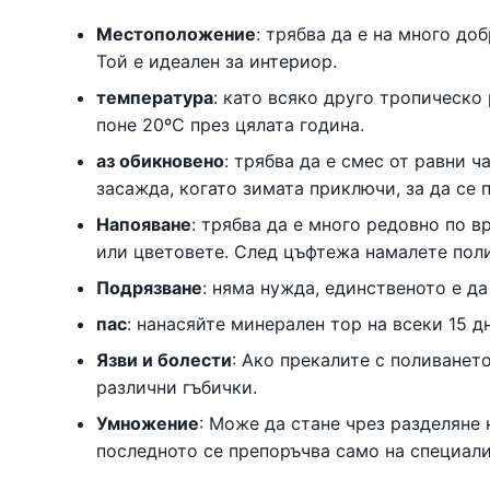
Местоположение
: трябва да е на много до
Той е идеален за интериор.
температура
: като всяко друго тропическо 
поне 20ºC през цялата година.
аз обикновено
: трябва да е смес от равни ч
засажда, когато зимата приключи, за да се 
Напояване
: трябва да е много редовно по в
или цветовете. След цъфтежа намалете поли
Подрязване
: няма нужда, единственото е да
пас
: нанасяйте минерален тор на всеки 15 д
Язви и болести
: Ако прекалите с поливанет
различни гъбички.
Умножение
: Може да стане чрез разделяне 
последното се препоръчва само на специали