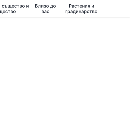
 същество и
Близо до
Растения и
щество
вас
градинарство