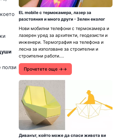
EL mobile с термокамера, лазер за
 което
разстояния и много други - Зелен еколог
Нови мобилни телефони с термокамера и
лазерен уред за архитекти, геодезисти и
ки
инженери. Термография на телефона и
лесна за използване за строителни и
 души
строителни работи....
е ползи
Прочетете още →
Диванът, който може да спаси живота ви