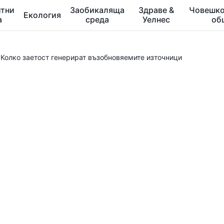
тни
Заобикаляща
Здраве &
Човешко
Екология
а
среда
Уелнес
об
Колко заетост генерират възобновяемите източници