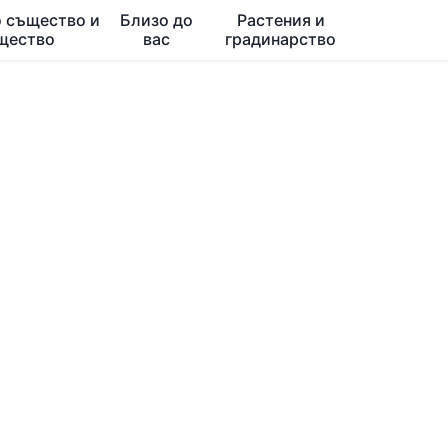
 същество и
Близо до
Растения и
щество
вас
градинарство