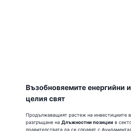
Възобновяемите енергийни и
целия свят
Продължаващият растеж на инвестициите в
разгръщане на
Длъжностни позиции
в секто
правителствата да се справят с фундамента