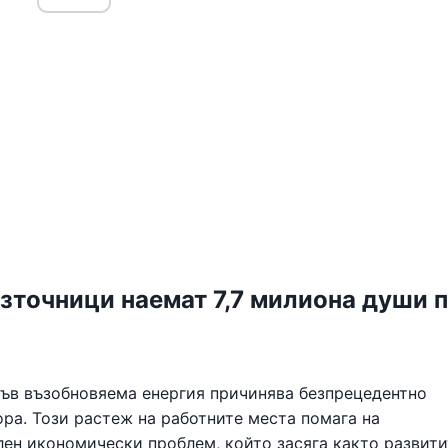
зточници наемат 7,7 милиона души 
ъв възобновяема енергия причинява безпрецедентно
ра. Този растеж на работните места помага на
лен икономически проблем, който засяга както развити