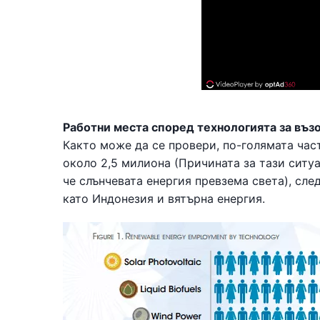
Работни места според технологията за въз
Както може да се провери, по-голямата част
около 2,5 милиона (Причината за тази ситуа
че слънчевата енергия превзема света), сле
като Индонезия и вятърна енергия.