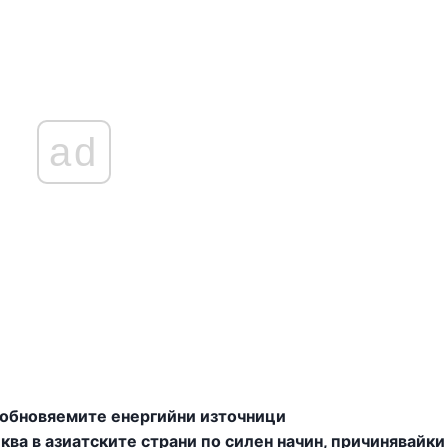
ad
зобновяемите енергийни източници
ва в азиатските страни по силен начин, причинявайки