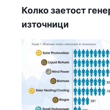
Колко заетост ген
източници