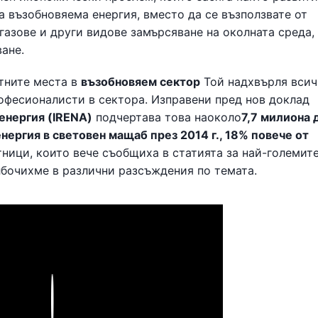
а възобновяема енергия, вместо да се възползвате от
газове и други видове замърсяване на околната среда,
ане.
отните места в
възобновяем сектор
Той надхвърля всич
офесионалисти в сектора. Изправени пред нов доклад
енергия (IRENA)
подчертава това наоколо
7,7 милиона
нергия в световен мащаб през 2014 г., 18% повече от
отници, които вече съобщиха в статията за най-големит
лбочихме в различни разсъждения по темата.
Play