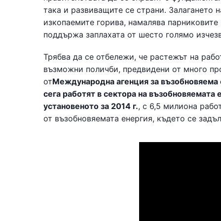
така и развиващите се страни. Залагането н
изкопаемите горива, намалява парниковите 
поддържа заплахата от шесто голямо изчезв
Трябва да се отбележи, че растежът на раб
възможни поличби, предвидени от много пр
от
Международна агенция за възобновяема 
сега работят в сектора на възобновяемата е
установеното за 2014 г.
, с 6,5 милиона раб
от възобновяемата енергия, където се задъ