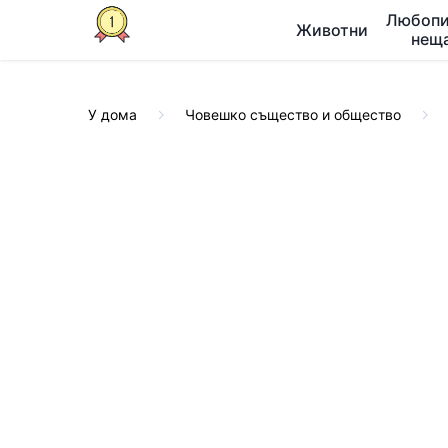
Любопи
Животни
нещ
У дома
Човешко същество и общество