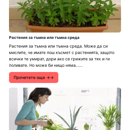
Растения за тъмна или тъмна среда
Растения за тъмна или тъмна среда. Може да си
мислите, че имате лош късмет с растенията, защото
всички те умират, дори ако се грижите за тях и ги
поливате. Но може би нищо няма......
Прочетете още →