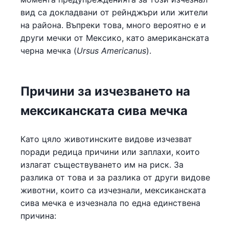
вид са докладвани от рейнджъри или жители
на района. Въпреки това, много вероятно е и
други мечки от Мексико, като американската
черна мечка (
Ursus Americanus
).
Причини за изчезването на
мексиканската сива мечка
Като цяло животинските видове изчезват
поради редица причини или заплахи, които
излагат съществуването им на риск. За
разлика от това и за разлика от други видове
животни, които са изчезнали, мексиканската
сива мечка е изчезнала по една единствена
причина: