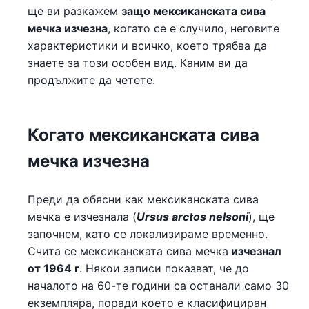
ще ви разкажем
защо мексиканската сива
мечка изчезна
, когато се е случило, неговите
характеристики и всичко, което трябва да
знаете за този особен вид. Каним ви да
продължите да четете.
Когато мексиканската сива
мечка изчезна
Преди да обясни как мексиканската сива
мечка е изчезнала (
Ursus arctos nelsoni
), ще
започнем, като се локализираме временно.
Счита се мексиканската сива мечка
изчезнал
от 1964 г
. Някои записи показват, че до
началото на 60-те години са останали само 30
екземпляра, поради което е класифициран