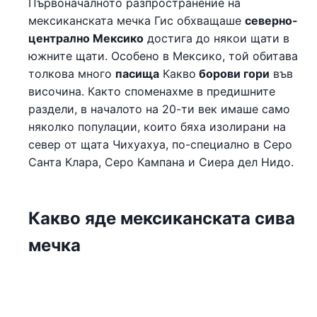
Първоначалното разпространение на
мексиканската мечка Гис обхващаше
северно-
централно Мексико
достига до някои щати в
южните щати. Особено в Мексико, той обитава
толкова много
пасища
Какво
борови гори
във
височина. Както споменахме в предишните
раздели, в началото на 20-ти век имаше само
няколко популации, които бяха изолирани на
север от щата Чихуахуа, по-специално в Серо
Санта Клара, Серо Кампана и Сиера дел Нидо.
Какво яде мексиканската сива
мечка