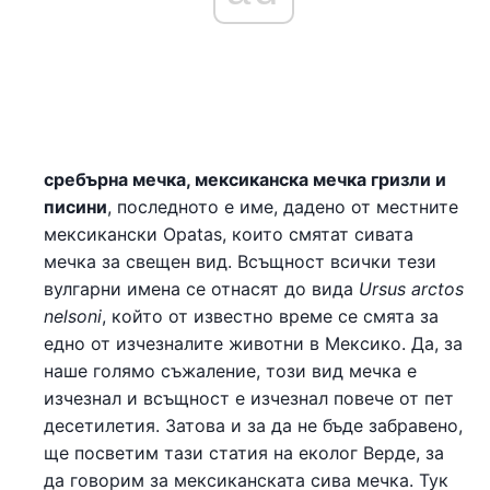
сребърна мечка, мексиканска мечка гризли и
писини
, последното е име, дадено от местните
мексикански Opatas, които смятат сивата
мечка за свещен вид. Всъщност всички тези
вулгарни имена се отнасят до вида
Ursus arctos
nelsoni
, който от известно време се смята за
едно от изчезналите животни в Мексико. Да, за
наше голямо съжаление, този вид мечка е
изчезнал и всъщност е изчезнал повече от пет
десетилетия. Затова и за да не бъде забравено,
ще посветим тази статия на еколог Верде, за
да говорим за мексиканската сива мечка. Тук