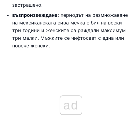
застрашено.
възпроизвеждане:
периодът на размножаване
на мексиканската сива мечка е бил на всеки
три години и женските са раждали максимум
три малки. Мъжките се чифтосват с една или
повече женски.
ad