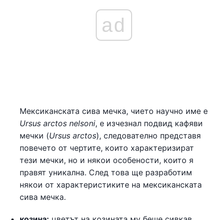
ad
Мексиканската сива мечка, чието научно име е
Ursus arctos nelsoni
, е изчезнал подвид кафяви
мечки (
Ursus arctos
), следователно представя
повечето от чертите, които характеризират
тези мечки, но и някои особености, които я
правят уникална. След това ще разработим
някои от характеристиките на мексиканската
сива мечка.
козина:
цветът на козината му беше сивкав