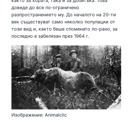
както за хората, така и за добитъка. Това
доведе до все по-ограничено
разпространението му. До началото на 20-ти
век съществуват само няколко популации от
този вид и, както беше споменато по-рано, за
последно е забелязан през 1964 г.
Изображение: Animalclic