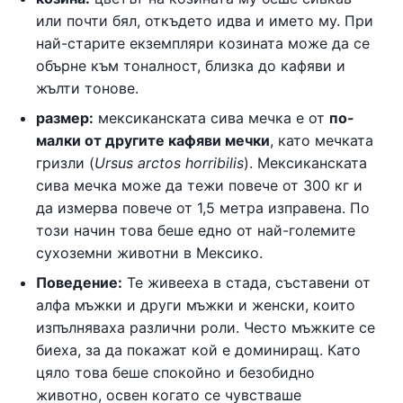
или почти бял, откъдето идва и името му. При
най-старите екземпляри козината може да се
обърне към тоналност, близка до кафяви и
жълти тонове.
размер:
мексиканската сива мечка е от
по-
малки от другите кафяви мечки
, като мечката
гризли (
Ursus arctos horribilis
). Мексиканската
сива мечка може да тежи повече от 300 кг и
да измерва повече от 1,5 метра изправена. По
този начин това беше едно от най-големите
сухоземни животни в Мексико.
Поведение:
Те живееха в стада, съставени от
алфа мъжки и други мъжки и женски, които
изпълняваха различни роли. Често мъжките се
биеха, за да покажат кой е доминиращ. Като
цяло това беше спокойно и безобидно
животно, освен когато се чувстваше