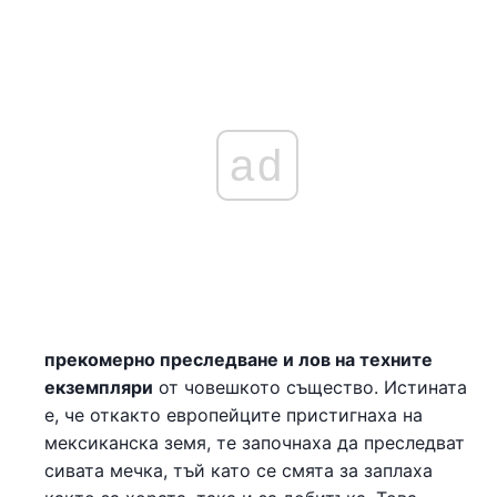
ad
прекомерно преследване и лов на техните
екземпляри
от човешкото същество. Истината
е, че откакто европейците пристигнаха на
мексиканска земя, те започнаха да преследват
сивата мечка, тъй като се смята за заплаха