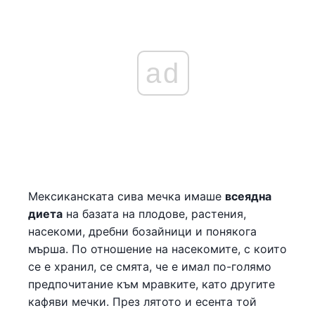
ad
Мексиканската сива мечка имаше
всеядна
диета
на базата на плодове, растения,
насекоми, дребни бозайници и понякога
мърша. По отношение на насекомите, с които
се е хранил, се смята, че е имал по-голямо
предпочитание към мравките, като другите
кафяви мечки. През лятото и есента той