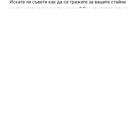
Искате ли съвети как да се грижите за вашите стайни
растения през горещите месеци? Вие сте попаднали на
правилното място. Това е ръководство за зелен еколог,
в което ви казваме как да се грижите за стайни
растения през лятото....
Прочетете още →
Изследвайте екологични решения, устойчиво