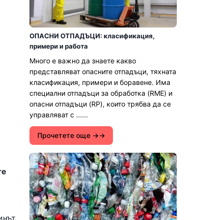
ОПАСНИ ОТПАДЪЦИ: класификация,
примери и работа
Много е важно да знаете какво
представляват опасните отпадъци, тяхната
класификация, примери и боравене. Има
специални отпадъци за обработка (RME) и
опасни отпадъци (RP), които трябва да се
управляват с ......
Прочетете още →
те
инът