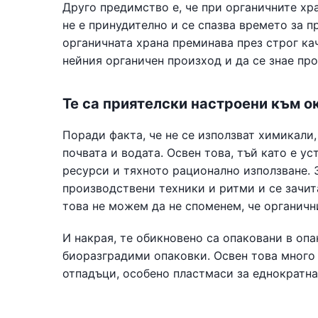
Друго предимство е, че при органичните хр
не е принудително и се спазва времето за п
органичната храна преминава през строг ка
нейния органичен произход и да се знае пр
Те са приятелски настроени към о
Поради факта, че не се използват химикали
почвата и водата. Освен това, тъй като е у
ресурси и тяхното рационално използване. З
производствени техники и ритми и се зачит
това не можем да не споменем, че органич
И накрая, те обикновено са опаковани в оп
биоразградими опаковки. Освен това много 
отпадъци, особено пластмаси за еднократна