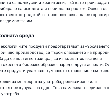
ани те са по-вкусни и хранителни, тъй като производст
рибиране на реколтата и периода на растеж. Освен тов
чествен контрол, който точно позволява да се гарантир
оследимостта им.
колната среда
, екологичните продукти предотвратяват замърсяването
стойчиво производство, се търси опазването на природ
а да се постигне тази цел, се използват естествени
а околното биоразнообразие, наред с други аспекти. О
ните продукти уважават хуманното отношение към живо
аковки за многократна употреба, рециклиране или
от тях се купуват на едро. Това намалява генерирането
 употреба.