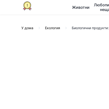
Любопи
Животни
нещ
У дома
Екология
Биологични продукти: