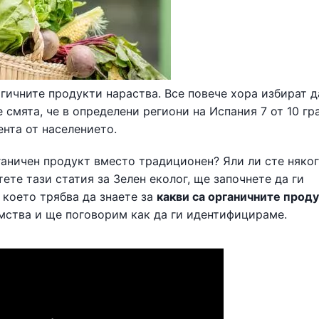
ичните продукти нараства. Все повече хора избират д
 смята, че в определени региони на Испания 7 от 10 г
ента от населението.
ганичен продукт вместо традиционен? Яли ли сте няко
ете тази статия за Зелен еколог, ще започнете да ги
 което трябва да знаете за
какви са органичните проду
мства и ще поговорим как да ги идентифицираме.