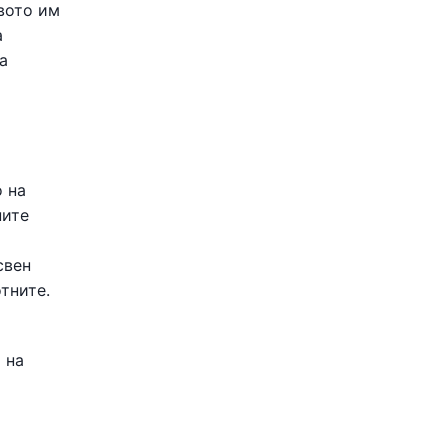
вото им
а
а
 на
ните
свен
тните.
 на