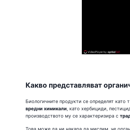
Какво представляват органи
Биологичните продукти се определят като 
вредни химикали
, като хербициди, пестици
производството му се характеризира с
тра
Това може да ни накара да мислим, че орган