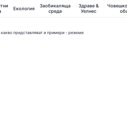
тни
Заобикаляща
Здраве &
Човешко
Екология
а
среда
Уелнес
об
 какво представляват и примери - резюме