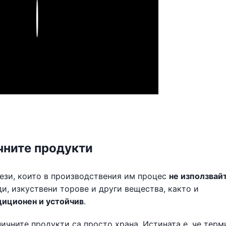
Play
чните продукти
тези, които в производствения им процес
не използвай
ди, изкуствени торове и други вещества, както и
диционен и устойчив
.
ичните продукти са просто храна. Истината е, че терм