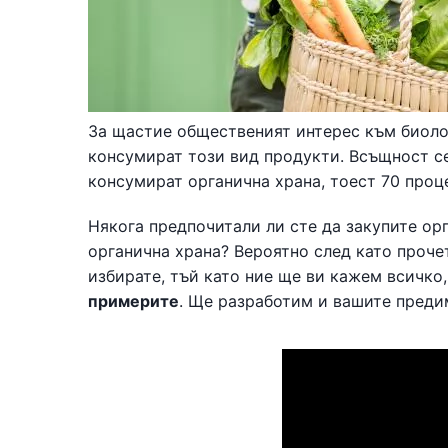
За щастие общественият интерес към биолог
консумират този вид продукти. Всъщност се
консумират органична храна, тоест 70 проц
Някога предпочитали ли сте да закупите ор
органична храна? Вероятно след като прочет
избирате, тъй като ние ще ви кажем всичко,
примерите
. Ще разработим и вашите преди