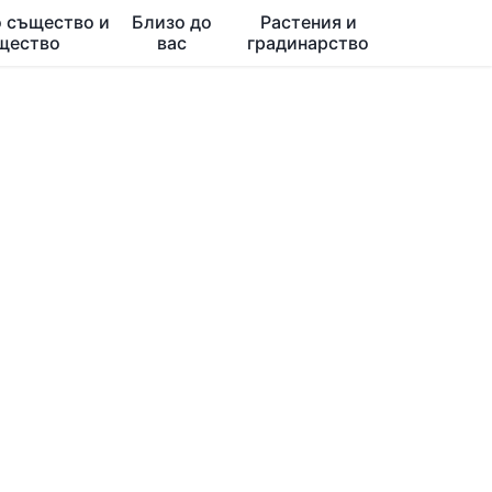
 същество и
Близо до
Растения и
щество
вас
градинарство