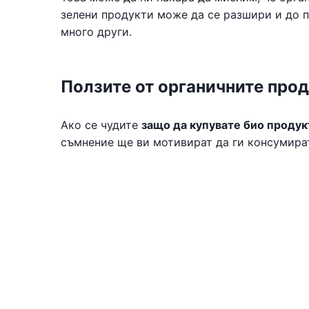
зелени продукти може да се разшири и до п
много други.
Ползите от органичните про
Ако се чудите
защо да купувате био продук
съмнение ще ви мотивират да ги консумира