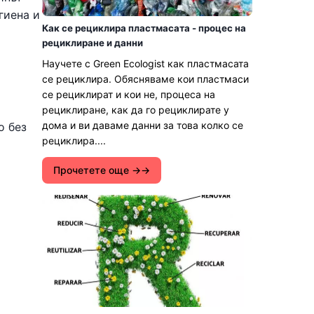
гиена и
Как се рециклира пластмасата - процес на
рециклиране и данни
Научете с Green Ecologist как пластмасата
се рециклира. Обясняваме кои пластмаси
се рециклират и кои не, процеса на
рециклиране, как да го рециклирате у
дома и ви даваме данни за това колко се
о без
рециклира....
Прочетете още →