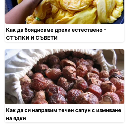
Как да боядисаме дрехи естествено –
СТЪПКИ И СЪВЕТИ
Как да си направим течен сапун с измиване
на ядки