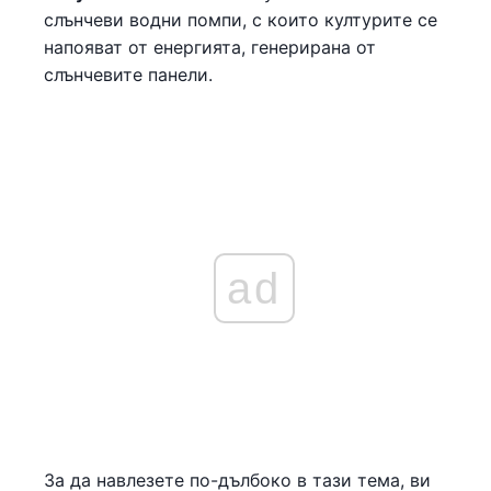
слънчеви водни помпи, с които културите се
напояват от енергията, генерирана от
слънчевите панели.
ad
За да навлезете по-дълбоко в тази тема, ви