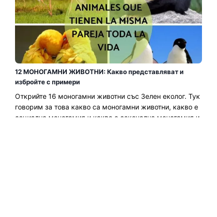
12 МОНОГАМНИ ЖИВОТНИ: Какво представляват и
избройте с примери
Открийте 16 моногамни животни със Зелен еколог. Тук
говорим за това какво са моногамни животни, какво е
социална моногамия и какво е сексуална моногамия и
списък с примери за животни....
Прочетете още →