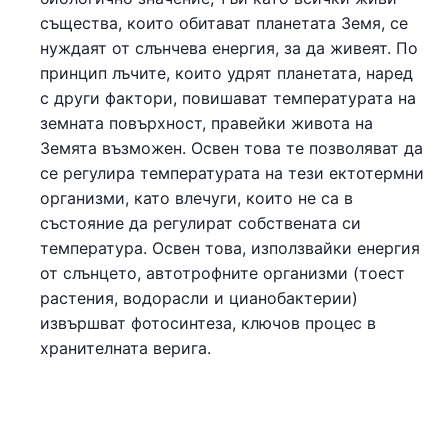
същества, които обитават планетата Земя, се
нуждаят от слънчева енергия, за да живеят. По
принцип лъчите, които удрят планетата, наред
с други фактори, повишават температурата на
земната повърхност, правейки живота на
Земята възможен. Освен това те позволяват да
се регулира температурата на тези ектотермни
организми, като влечуги, които не са в
състояние да регулират собствената си
температура. Освен това, използвайки енергия
от слънцето, автотрофните организми (тоест
растения, водорасли и цианобактерии)
извършват фотосинтеза, ключов процес в
хранителната верига.