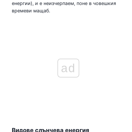
енергии), и е неизчерпаем, поне в човешкия
времеви мащаб.
ad
Видове слънчева енергия