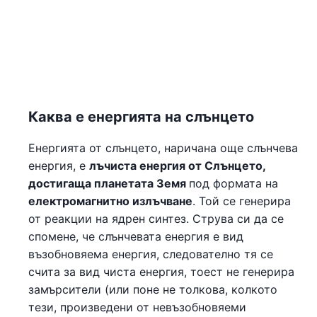
Каква е енергията на слънцето
Енергията от слънцето, наричана още слънчева
енергия, е
лъчиста енергия от Слънцето,
достигаща планетата Земя
под формата на
електромагнитно излъчване
. Той се генерира
от реакции на ядрен синтез. Струва си да се
спомене, че слънчевата енергия е вид
възобновяема енергия, следователно тя се
счита за вид чиста енергия, тоест не генерира
замърсители (или поне не толкова, колкото
тези, произведени от невъзобновяеми