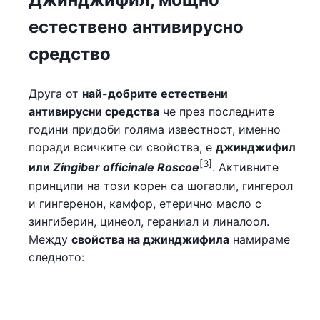
естествено антивирусно
средство
Друга от
най-добрите естествени
антивирусни средства
че през последните
години придоби голяма известност, именно
поради всичките си свойства, е
джинджифил
[3]
или
Zingiber officinale Roscoe
. Активните
принципи на този корен са шогаоли, гингерол
и гингеренон, камфор, етерично масло с
зингиберин, цинеол, гераниал и линалоол.
Между
свойства на джинджифила
намираме
следното: