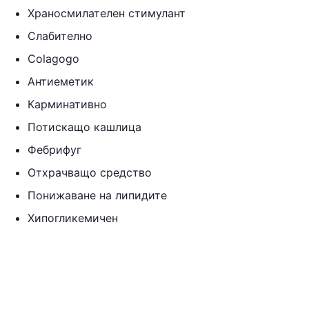
Храносмилателен стимулант
Слабително
Colagogo
Антиеметик
Карминативно
Потискащо кашлица
Фебрифуг
Отхрачващо средство
Понижаване на липидите
Хипогликемичен