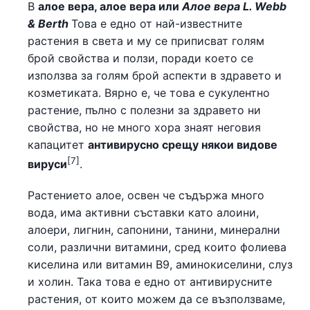
В
алое вера, алое вера или
Алое вера L. Webb
& Berth
Това е едно от най-известните
растения в света и му се приписват голям
брой свойства и ползи, поради което се
използва за голям брой аспекти в здравето и
козметиката. Вярно е, че това е сукулентно
растение, пълно с полезни за здравето ни
свойства, но не много хора знаят неговия
капацитет
антивирусно срещу някои видове
[7]
вируси
.
Растението алое, освен че съдържа много
вода, има активни съставки като алоини,
алоери, лигнин, сапонини, танини, минерални
соли, различни витамини, сред които фолиева
киселина или витамин В9, аминокиселини, слуз
и холин. Така това е едно от антивирусните
растения, от които можем да се възползваме,