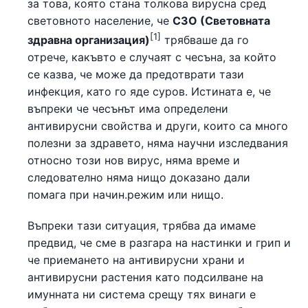
за това, която стана толкова вирусна сред
световното население, че
СЗО (Световната
[1]
здравна организация)
трябваше да го
отрече, какъвто е случаят с чесъна, за който
се казва, че може да предотврати тази
инфекция, като го яде суров. Истината е, че
въпреки че чесънът има определени
антивирусни свойства и други, които са много
полезни за здравето, няма научни изследвания
относно този нов вирус, няма време и
следователно няма нищо доказано дали
помага при начин.режим или нищо.
Въпреки тази ситуация, трябва да имаме
предвид, че сме в разгара на настинки и грип и
че приемането на антивирусни храни и
антивирусни растения като подсилване на
имунната ни система срещу тях винаги е