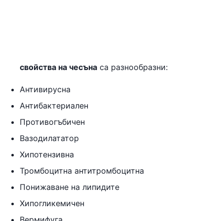
свойства на чесъна
са разнообразни:
Антивирусна
Антибактериален
Противогъбичен
Вазодилататор
Хипотензивна
Тромбоцитна антитромбоцитна
Понижаване на липидите
Хипогликемичен
Вермифуга