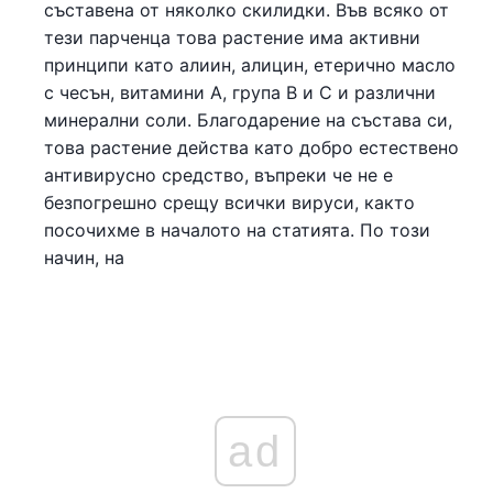
съставена от няколко скилидки. Във всяко от
тези парченца това растение има активни
принципи като алиин, алицин, етерично масло
с чесън, витамини А, група В и С и различни
минерални соли. Благодарение на състава си,
това растение действа като добро естествено
антивирусно средство, въпреки че не е
безпогрешно срещу всички вируси, както
посочихме в началото на статията. По този
начин, на
ad