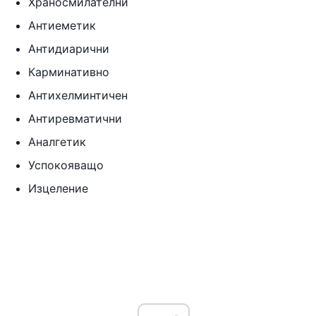
Храносмилателни
Антиеметик
Антидиарични
Карминативно
Антихелминтичен
Антиревматични
Аналгетик
Успокояващо
Изцеление