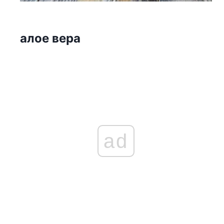
алое вера
ad