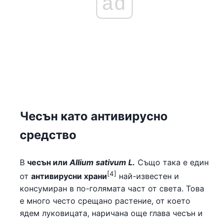
ad
Чесън като антивирусно
средство
В
чесън или
Allium sativum L.
Също така е един
[4]
от
антивирусни храни
най-известен и
консумиран в по-голямата част от света. Това
е много често срещано растение, от което
ядем луковицата, наричана още глава чесън и