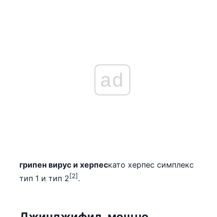
ad
грипен вирус и херпес
като херпес симплекс
[2]
тип 1 и тип 2
.
Джинджифил, мощно