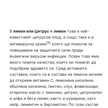
В
лимон или
Цитрус × лимон
това е най-
известният цитрусов плод, а също така е и
[5]
антивирусна храна
което ще помогне за
повишаване на защитните сили преди
възможни вирусни инфекции. Освен това има
много повече качества, които ни помагат да
подобрим здравето си. Сред активните
съставки, които са в състава на лимона можем
да открием витамин С, лимонена киселина,
ябълчена киселина, пектин, слуз, флавоноиди,
етерично масло с лимонен, цитрал, цитронелал
и алфа и бета пинен, както и кумарини, като
напр. лиментин и бергамотин. По този състав