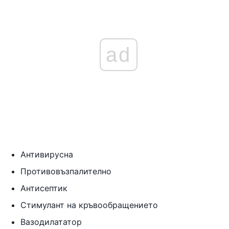
ad
Антивирусна
Противовъзпалително
Антисептик
Стимулант на кръвообращението
Вазодилататор